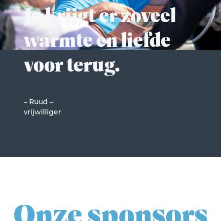
Je krijgt er zoveel
warmte en liefde
voor terug.
– Ruud –
vrijwilliger
Onze sponsors