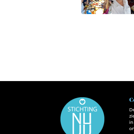
C
De
z
in
on