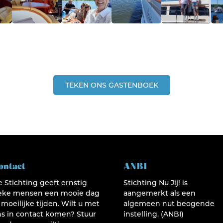
TEKEN ONS GASTENBOEK
ontact
ANBI
 Stichting geeft ernstig
Stichting Nu Jij! is
ieke mensen een mooie dag
aangemerkt als een
 moeilijke tijden. Wilt u met
algemeen nut beogende
s in contact komen? Stuur
instelling. (ANBI)