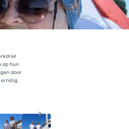
rkdriel
n op hun
egen door
 ernstig